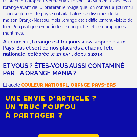
et blanc du drapeau Néerlandais se sont brièvement associés à
l’orange avant de lui préférer le rouge que l’on connaît aujourd’hui
: non seulement le pays souhaitait alors se dissocier de la
maison Oranje-Nassau, mais l’orange était difficilement visible de
loin. Peu pratique en période de conquêtes et de campagnes
maritimes.
Aujourd’hui, l’orange est toujours aussi apprécié aux
Pays-Bas et sort de nos placards à chaque fête
nationale, célébrée le 27 avril depuis 2014.
ET VOUS ? ÊTES-VOUS AUSSI CONTAMINÉ
PAR LA ORANGE MANIA ?
COULEUR
NATIONAL
ORANGE
PAYS-BAS
Étiqueté
,
,
,
UNE ENVIE D'ARTICLE ?
UN TRUC FOUFOU
À PARTAGER ?