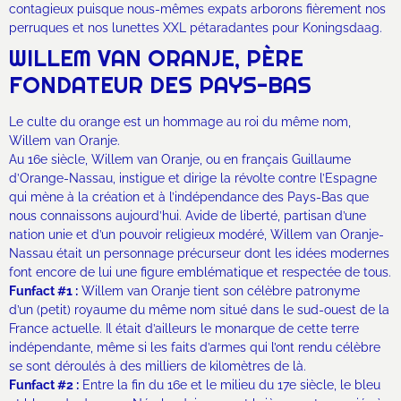
contagieux puisque nous-mêmes expats arborons fièrement nos
perruques et nos lunettes XXL pétaradantes pour Koningsdaag.
WILLEM VAN ORANJE, PÈRE
FONDATEUR DES PAYS-BAS
Le culte du orange est un hommage au roi du même nom,
Willem van Oranje.
Au 16e siècle, Willem van Oranje, ou en français Guillaume
d’Orange-Nassau, instigue et dirige la révolte contre l’Espagne
qui mène à la création et à l’indépendance des Pays-Bas que
nous connaissons aujourd’hui. Avide de liberté, partisan d’une
nation unie et d’un pouvoir religieux modéré, Willem van Oranje-
Nassau était un personnage précurseur dont les idées modernes
font encore de lui une figure emblématique et respectée de tous.
Funfact #1 :
Willem van Oranje tient son célèbre patronyme
d’un (petit) royaume du même nom situé dans le sud-ouest de la
France actuelle. Il était d’ailleurs le monarque de cette terre
indépendante, même si les faits d’armes qui l’ont rendu célèbre
se sont déroulés à des milliers de kilomètres de là.
Funfact #2 :
Entre la fin du 16e et le milieu du 17e siècle, le bleu