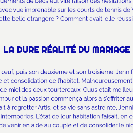
ements de becs eut vite raison des hésitations d
d avec vue imprenable sur les courts de tennis d
cette belle étrangère ? Comment avait-elle réussi à
LA DURE RÉALITÉ DU MARIAGE
œuf, puis son deuxième et son troisième. Jennife
 et consolidation de l’habitat. Malheureusement,
e de miel des deux tourtereaux. Guus était meille
ur et la passion commença alors à s’effriter au 
t à regretter Artis, et sa vie sans astreinte, Jenn
intempéries. L’état de leur habitation faisait, en e
e venir en aide au couple et de consolider le ni