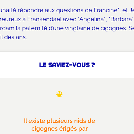
uhaité répondre aux questions de Francine*, et J
ureux à Frankendael avec *Angelina*, *Barbara*, *C
dam la paternité d’une vingtaine de cigognes.
S
il des ans.
LE SAVIEZ-VOUS ?
Il existe plusieurs nids de
cigognes érigés par