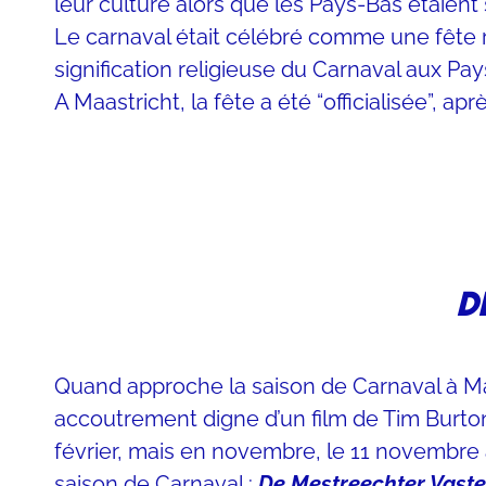
leur culture alors que les Pays-Bas étaient
Le carnaval était célébré comme une fête re
signification religieuse du Carnaval aux Pay
A Maastricht, la fête a été “officialisée”,
D
Quand approche la saison de Carnaval à Maa
accoutrement digne d’un film de Tim Burton
février, mais en novembre, le 11 novembre
saison de Carnaval :
De Mestreechter Vast