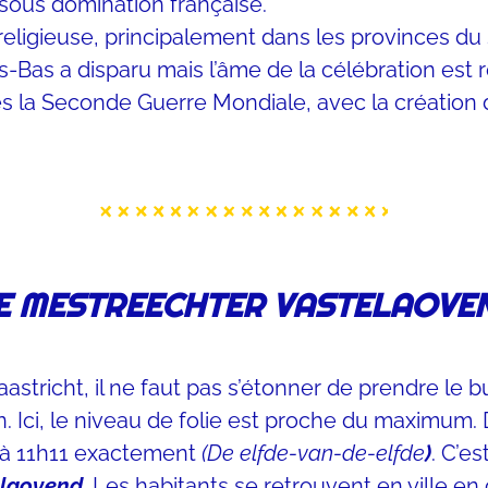
 sous domination française.
ligieuse, principalement dans les provinces du su
s-Bas a disparu mais l’âme de la célébration est 
 après la Seconde Guerre Mondiale, avec la créati
E MESTREECHTER VASTELAOVE
stricht, il ne faut pas s’étonner de prendre le 
. Ici, le niveau de folie est proche du maximum.
 à 11h11 exactement
(De elfde-van-de-elfde
)
. C’e
elaovend
. Les habitants se retrouvent en ville e